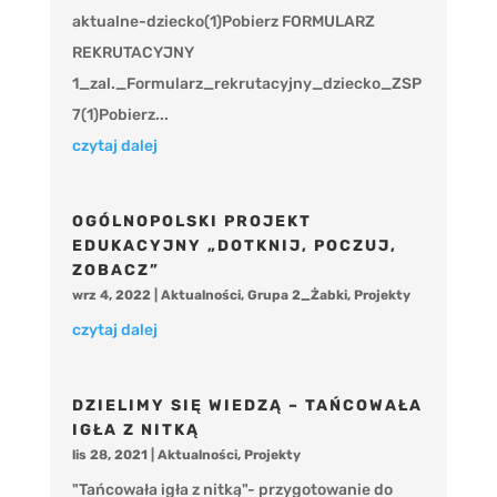
aktualne-dziecko(1)Pobierz FORMULARZ
REKRUTACYJNY
1_zal._Formularz_rekrutacyjny_dziecko_ZSP
7(1)Pobierz...
czytaj dalej
OGÓLNOPOLSKI PROJEKT
EDUKACYJNY „DOTKNIJ, POCZUJ,
ZOBACZ”
wrz 4, 2022
|
Aktualności
,
Grupa 2_Żabki
,
Projekty
czytaj dalej
DZIELIMY SIĘ WIEDZĄ – TAŃCOWAŁA
IGŁA Z NITKĄ
lis 28, 2021
|
Aktualności
,
Projekty
"Tańcowała igła z nitką"- przygotowanie do