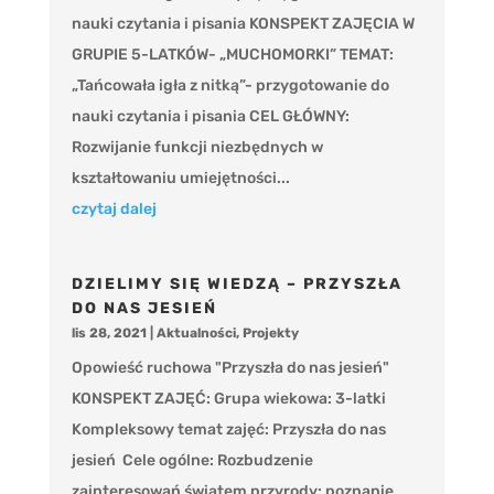
nauki czytania i pisania KONSPEKT ZAJĘCIA W
GRUPIE 5-LATKÓW- „MUCHOMORKI” TEMAT:
„Tańcowała igła z nitką”- przygotowanie do
nauki czytania i pisania CEL GŁÓWNY:
Rozwijanie funkcji niezbędnych w
kształtowaniu umiejętności...
czytaj dalej
DZIELIMY SIĘ WIEDZĄ – PRZYSZŁA
DO NAS JESIEŃ
lis 28, 2021
|
Aktualności
,
Projekty
Opowieść ruchowa "Przyszła do nas jesień"
KONSPEKT ZAJĘĆ: Grupa wiekowa: 3-latki
Kompleksowy temat zajęć: Przyszła do nas
jesień Cele ogólne: Rozbudzenie
zainteresowań światem przyrody: poznanie