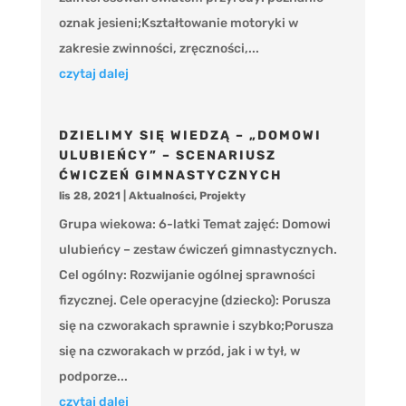
oznak jesieni;Kształtowanie motoryki w
zakresie zwinności, zręczności,...
czytaj dalej
DZIELIMY SIĘ WIEDZĄ – „DOMOWI
ULUBIEŃCY” – SCENARIUSZ
ĆWICZEŃ GIMNASTYCZNYCH
lis 28, 2021
|
Aktualności
,
Projekty
Grupa wiekowa: 6-latki Temat zajęć: Domowi
ulubieńcy – zestaw ćwiczeń gimnastycznych.
Cel ogólny: Rozwijanie ogólnej sprawności
fizycznej. Cele operacyjne (dziecko): Porusza
się na czworakach sprawnie i szybko;Porusza
się na czworakach w przód, jak i w tył, w
podporze...
czytaj dalej